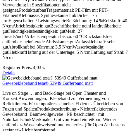
Verwendung in Spezifikationen nicht
geeignet.ProduktaufbauTrägermaterial: PE-Film mit PET-
FilamentKlebmasse: SynthesekautschukDicke: 175
μmEigenschaften / LeistungswerteReißdehnung: 14 %Reißkraft: 40
N/cmAbriebfestigkeit: gutBeschriftbarkeit: neinHandreißbarkeit:
gutFeuchtigkeitsbeständigkeit: gutMesh: 27
threads/inch²Arbeitstemperatur bis zu: 60 °CRückstandsfrei
entfernbar: neinGerade Abrisskante: gutAnfassklebkraft: sehr
gutAbrollkraft bei 30m/min: 3,5 N/cmWasserbeständig:
gutKlebkraftHaftung auf der Unterlage: 5 N/cmHaftung auf Stahl: 7
N/cm
Regulärer Preis:
4,03 €
Details
Gewebeklebeband tesa® 53949 Gafferband matt
Live on Stage … and Back-Stage bei Oper, Theater und
Konzert.Anwendungen:- Klebeband zur Vermeidung von
Reflektionen- Für temporäres schnelles Fixieren- Überkleben von
Fugen und SpaltenProduktbeschreibung:- Nichtreflektierendes
Gewebeband- Baumwollgewebe - PE-beschichtet - mit
NaturkautschukMerkmale:- Gut von Hand einreißbar- Wieder
entfernbar- Wasserabweisend und wetterfest (für Open Air bestens
geeignet)- Lichtabsorbierend