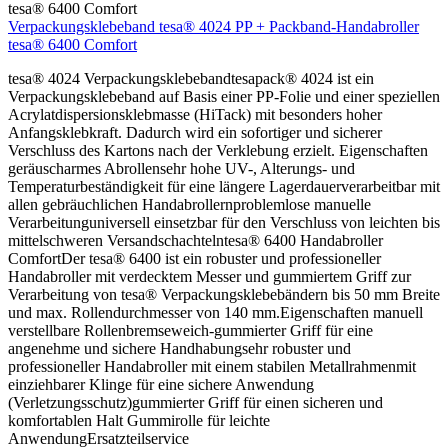
Verpackungsklebeband tesa® 4024 PP + Packband-Handabroller
tesa® 6400 Comfort
tesa® 4024 Verpackungsklebebandtesapack® 4024 ist ein
Verpackungsklebeband auf Basis einer PP-Folie und einer speziellen
Acrylatdispersionsklebmasse (HiTack) mit besonders hoher
Anfangsklebkraft. Dadurch wird ein sofortiger und sicherer
Verschluss des Kartons nach der Verklebung erzielt. Eigenschaften
geräuscharmes Abrollensehr hohe UV-, Alterungs- und
Temperaturbeständigkeit für eine längere Lagerdauerverarbeitbar mit
allen gebräuchlichen Handabrollernproblemlose manuelle
Verarbeitunguniversell einsetzbar für den Verschluss von leichten bis
mittelschweren Versandschachtelntesa® 6400 Handabroller
ComfortDer tesa® 6400 ist ein robuster und professioneller
Handabroller mit verdecktem Messer und gummiertem Griff zur
Verarbeitung von tesa® Verpackungsklebebändern bis 50 mm Breite
und max. Rollendurchmesser von 140 mm.Eigenschaften manuell
verstellbare Rollenbremseweich-gummierter Griff für eine
angenehme und sichere Handhabungsehr robuster und
professioneller Handabroller mit einem stabilen Metallrahmenmit
einziehbarer Klinge für eine sichere Anwendung
(Verletzungsschutz)gummierter Griff für einen sicheren und
komfortablen Halt Gummirolle für leichte
AnwendungErsatzteilservice