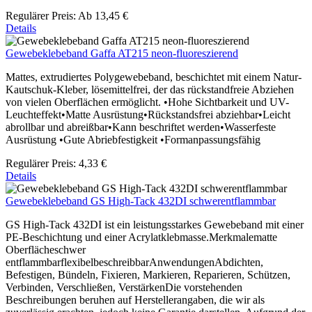
Regulärer Preis:
Ab
13,45 €
Details
Gewebeklebeband Gaffa AT215 neon-fluoreszierend
Mattes, extrudiertes Polygewebeband, beschichtet mit einem Natur-
Kautschuk-Kleber, lösemittelfrei, der das rückstandfreie Abziehen
von vielen Oberflächen ermöglicht. •Hohe Sichtbarkeit und UV-
Leuchteffekt•Matte Ausrüstung•Rückstandsfrei abziehbar•Leicht
abrollbar und abreißbar•Kann beschriftet werden•Wasserfeste
Ausrüstung •Gute Abriebfestigkeit •Formanpassungsfähig
Regulärer Preis:
4,33 €
Details
Gewebeklebeband GS High-Tack 432DI schwerentflammbar
GS High-Tack 432DI ist ein leistungsstarkes Gewebeband mit einer
PE-Beschichtung und einer Acrylatklebmasse.Merkmalematte
Oberflächeschwer
entflammbarflexibelbeschreibbarAnwendungenAbdichten,
Befestigen, Bündeln, Fixieren, Markieren, Reparieren, Schützen,
Verbinden, Verschließen, VerstärkenDie vorstehenden
Beschreibungen beruhen auf Herstellerangaben, die wir als