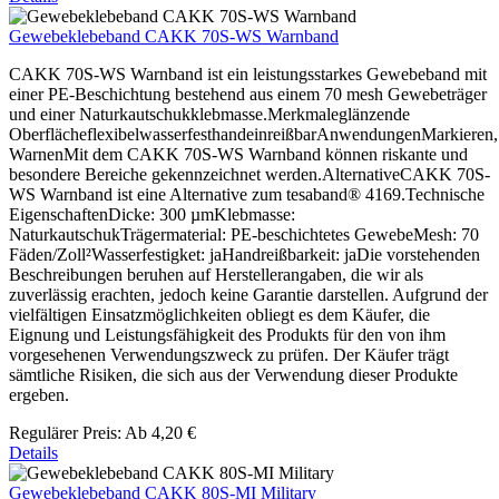
Gewebeklebeband CAKK 70S-WS Warnband
CAKK 70S-WS Warnband ist ein leistungsstarkes Gewebeband mit
einer PE-Beschichtung bestehend aus einem 70 mesh Gewebeträger
und einer Naturkautschukklebmasse.Merkmaleglänzende
OberflächeflexibelwasserfesthandeinreißbarAnwendungenMarkieren,
WarnenMit dem CAKK 70S-WS Warnband können riskante und
besondere Bereiche gekennzeichnet werden.AlternativeCAKK 70S-
WS Warnband ist eine Alternative zum tesaband® 4169.Technische
EigenschaftenDicke: 300 µmKlebmasse:
NaturkautschukTrägermaterial: PE-beschichtetes GewebeMesh: 70
Fäden/Zoll²Wasserfestigket: jaHandreißbarkeit: jaDie vorstehenden
Beschreibungen beruhen auf Herstellerangaben, die wir als
zuverlässig erachten, jedoch keine Garantie darstellen. Aufgrund der
vielfältigen Einsatzmöglichkeiten obliegt es dem Käufer, die
Eignung und Leistungsfähigkeit des Produkts für den von ihm
vorgesehenen Verwendungszweck zu prüfen. Der Käufer trägt
sämtliche Risiken, die sich aus der Verwendung dieser Produkte
ergeben.
Regulärer Preis:
Ab
4,20 €
Details
Gewebeklebeband CAKK 80S-MI Military