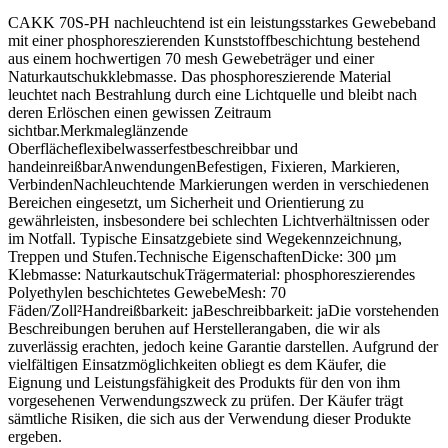
CAKK 70S-PH nachleuchtend ist ein leistungsstarkes Gewebeband
mit einer phosphoreszierenden Kunststoffbeschichtung bestehend
aus einem hochwertigen 70 mesh Gewebeträger und einer
Naturkautschukklebmasse. Das phosphoreszierende Material
leuchtet nach Bestrahlung durch eine Lichtquelle und bleibt nach
deren Erlöschen einen gewissen Zeitraum
sichtbar.Merkmaleglänzende
Oberflächeflexibelwasserfestbeschreibbar und
handeinreißbarAnwendungenBefestigen, Fixieren, Markieren,
VerbindenNachleuchtende Markierungen werden in verschiedenen
Bereichen eingesetzt, um Sicherheit und Orientierung zu
gewährleisten, insbesondere bei schlechten Lichtverhältnissen oder
im Notfall. Typische Einsatzgebiete sind Wegekennzeichnung,
Treppen und Stufen.Technische EigenschaftenDicke: 300 µm
Klebmasse: NaturkautschukTrägermaterial: phosphoreszierendes
Polyethylen beschichtetes GewebeMesh: 70
Fäden/Zoll²Handreißbarkeit: jaBeschreibbarkeit: jaDie vorstehenden
Beschreibungen beruhen auf Herstellerangaben, die wir als
zuverlässig erachten, jedoch keine Garantie darstellen. Aufgrund der
vielfältigen Einsatzmöglichkeiten obliegt es dem Käufer, die
Eignung und Leistungsfähigkeit des Produkts für den von ihm
vorgesehenen Verwendungszweck zu prüfen. Der Käufer trägt
sämtliche Risiken, die sich aus der Verwendung dieser Produkte
ergeben.