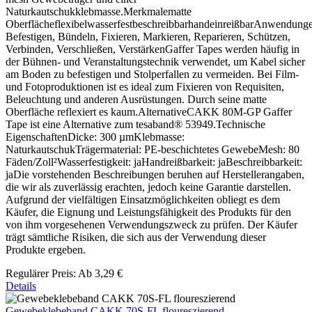
Naturkautschukklebmasse.Merkmalematte
OberflächeflexibelwasserfestbeschreibbarhandeinreißbarAnwendung
Befestigen, Bündeln, Fixieren, Markieren, Reparieren, Schützen,
Verbinden, Verschließen, VerstärkenGaffer Tapes werden häufig in
der Bühnen- und Veranstaltungstechnik verwendet, um Kabel sicher
am Boden zu befestigen und Stolperfallen zu vermeiden. Bei Film-
und Fotoproduktionen ist es ideal zum Fixieren von Requisiten,
Beleuchtung und anderen Ausrüstungen. Durch seine matte
Oberfläche reflexiert es kaum.AlternativeCAKK 80M-GP Gaffer
Tape ist eine Alternative zum tesaband® 53949.Technische
EigenschaftenDicke: 300 µmKlebmasse:
NaturkautschukTrägermaterial: PE-beschichtetes GewebeMesh: 80
Fäden/Zoll²Wasserfestigkeit: jaHandreißbarkeit: jaBeschreibbarkeit:
jaDie vorstehenden Beschreibungen beruhen auf Herstellerangaben,
die wir als zuverlässig erachten, jedoch keine Garantie darstellen.
Aufgrund der vielfältigen Einsatzmöglichkeiten obliegt es dem
Käufer, die Eignung und Leistungsfähigkeit des Produkts für den
von ihm vorgesehenen Verwendungszweck zu prüfen. Der Käufer
trägt sämtliche Risiken, die sich aus der Verwendung dieser
Produkte ergeben.
Regulärer Preis:
Ab
3,29 €
Details
Gewebeklebeband CAKK 70S-FL floureszierend