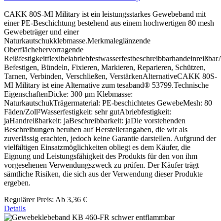
CAKK 80S-MI Military ist ein leistungsstarkes Gewebeband mit
einer PE-Beschichtung bestehend aus einem hochwertigen 80 mesh
Gewebeträger und einer
Naturkautschukklebmasse.Merkmaleglänzende
Oberflächehervorragende
Reißfestigkeitflexibelabriebfestwasserfestbeschreibbarhandeinreiß
Befestigen, Bündeln, Fixieren, Markieren, Reparieren, Schützen,
Tarnen, Verbinden, Verschließen, VerstärkenAlternativeCAKK 80S-
MI Military ist eine Alternative zum tesaband® 53799.Technische
EigenschaftenDicke: 300 µm Klebmasse:
NaturkautschukTrägermaterial: PE-beschichtetes GewebeMesh: 80
Fäden/Zoll²Wasserfestigkeit: sehr gutAbriebfestigkeit:
jaHandreißbarkeit: jaBeschreibbarkeit: jaDie vorstehenden
Beschreibungen beruhen auf Herstellerangaben, die wir als
zuverlässig erachten, jedoch keine Garantie darstellen. Aufgrund der
vielfältigen Einsatzmöglichkeiten obliegt es dem Käufer, die
Eignung und Leistungsfähigkeit des Produkts für den von ihm
vorgesehenen Verwendungszweck zu prüfen. Der Käufer trägt
sämtliche Risiken, die sich aus der Verwendung dieser Produkte
ergeben.
Regulärer Preis:
Ab
3,36 €
Details