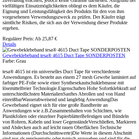
zuverlässig erachten, jedoch keine Garantie darstellen. Aufgrund der
vielfältigen Einsatzmöglichkeiten obliegt es dem Käufer, die
Eignung und Leistungsfähigkeit des Produkts für den von ihm
vorgesehenen Verwendungszweck zu prüfen. Der Käufer trägt
sämtliche Risiken, die sich aus der Verwendung dieser Produkte
ergeben.
Regulärer Preis:
Ab
25,87 €
Details
Gewebeklebeband tesa® 4615 Duct Tape SONDERPOSTEN
Farbe:
Grau
tesa® 4615 ist ein universelles Duct Tape für verschiedenste
Anwendungen. Es besteht aus einem 27 mesh Gewebe laminiert auf
farbiger PE-Folie sowie einer Synthesekautschuklebmasse mit
lösemittelfreier Technologie.Eigenschaften Hohe Sofortklebkraft auf
unterschiedlichsten MaterialienSanftes Abrollen und von Hand
einreißbarWasserabweisend und langlebig AnwendungDas
Gewebeband eignet sich für eine große Bandbreite an
Anwendungen wie z.B.Zusammenhalten von Schichten, wie
Plastikfolien oder einzelner PapierblätterBefestigen und Bündeln
von Rohren, Kabeln und loser GegenständeVerschließen, Markieren
und Abdecken auch auf leicht rauen Oberflächen Technische
Informationen (Durchschnittswerte)Die Werte in diesem Abschnitt
sind nur als repräsentativ oder typisch anzusehen und sind für die