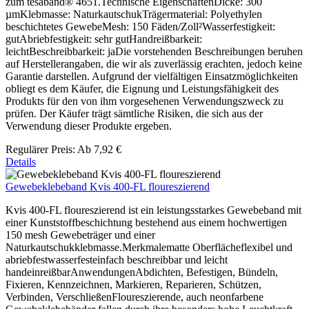
zum tesaband® 4651.Technische EigenschaftenDicke: 300
µmKlebmasse: NaturkautschukTrägermaterial: Polyethylen
beschichtetes GewebeMesh: 150 Fäden/Zoll²Wasserfestigkeit:
gutAbriebfestigkeit: sehr gutHandreißbarkeit:
leichtBeschreibbarkeit: jaDie vorstehenden Beschreibungen beruhen
auf Herstellerangaben, die wir als zuverlässig erachten, jedoch keine
Garantie darstellen. Aufgrund der vielfältigen Einsatzmöglichkeiten
obliegt es dem Käufer, die Eignung und Leistungsfähigkeit des
Produkts für den von ihm vorgesehenen Verwendungszweck zu
prüfen. Der Käufer trägt sämtliche Risiken, die sich aus der
Verwendung dieser Produkte ergeben.
Regulärer Preis:
Ab
7,92 €
Details
Gewebeklebeband Kvis 400-FL floureszierend
Kvis 400-FL floureszierend ist ein leistungsstarkes Gewebeband mit
einer Kunststoffbeschichtung bestehend aus einem hochwertigen
150 mesh Gewebeträger und einer
Naturkautschukklebmasse.Merkmalematte Oberflächeflexibel und
abriebfestwasserfesteinfach beschreibbar und leicht
handeinreißbarAnwendungenAbdichten, Befestigen, Bündeln,
Fixieren, Kennzeichnen, Markieren, Reparieren, Schützen,
Verbinden, VerschließenFloureszierende, auch neonfarbene