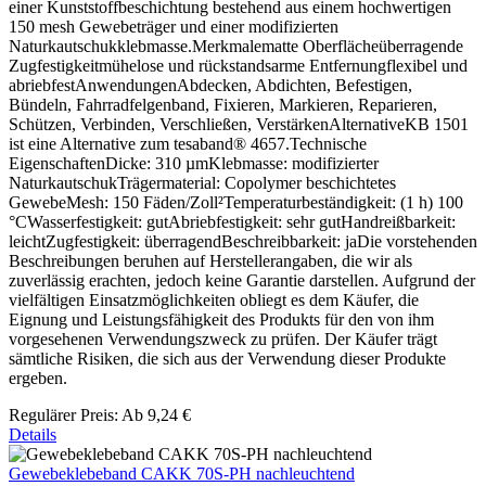
einer Kunststoffbeschichtung bestehend aus einem hochwertigen
150 mesh Gewebeträger und einer modifizierten
Naturkautschukklebmasse.Merkmalematte Oberflächeüberragende
Zugfestigkeitmühelose und rückstandsarme Entfernungflexibel und
abriebfestAnwendungenAbdecken, Abdichten, Befestigen,
Bündeln, Fahrradfelgenband, Fixieren, Markieren, Reparieren,
Schützen, Verbinden, Verschließen, VerstärkenAlternativeKB 1501
ist eine Alternative zum tesaband® 4657.Technische
EigenschaftenDicke: 310 µmKlebmasse: modifizierter
NaturkautschukTrägermaterial: Copolymer beschichtetes
GewebeMesh: 150 Fäden/Zoll²Temperaturbeständigkeit: (1 h) 100
°CWasserfestigkeit: gutAbriebfestigkeit: sehr gutHandreißbarkeit:
leichtZugfestigkeit: überragendBeschreibbarkeit: jaDie vorstehenden
Beschreibungen beruhen auf Herstellerangaben, die wir als
zuverlässig erachten, jedoch keine Garantie darstellen. Aufgrund der
vielfältigen Einsatzmöglichkeiten obliegt es dem Käufer, die
Eignung und Leistungsfähigkeit des Produkts für den von ihm
vorgesehenen Verwendungszweck zu prüfen. Der Käufer trägt
sämtliche Risiken, die sich aus der Verwendung dieser Produkte
ergeben.
Regulärer Preis:
Ab
9,24 €
Details
Gewebeklebeband CAKK 70S-PH nachleuchtend