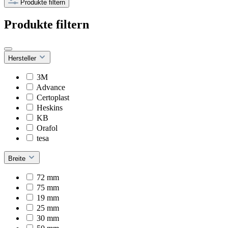
Produkte filtern
Produkte filtern
Hersteller
3M
Advance
Certoplast
Heskins
KB
Orafol
tesa
Breite
72 mm
75 mm
19 mm
25 mm
30 mm