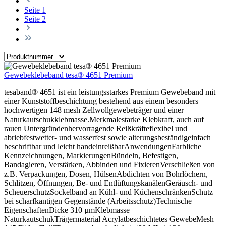
Seite
1
Seite
2
Gewebeklebeband tesa® 4651 Premium
tesaband® 4651 ist ein leistungsstarkes Premium Gewebeband mit
einer Kunststoffbeschichtung bestehend aus einem besonders
hochwertigen 148 mesh Zellwollgewebeträger und einer
Naturkautschukklebmasse.Merkmalestarke Klebkraft, auch auf
rauen Untergründenhervorragende Reißkräfteflexibel und
abriebfestwetter- und wasserfest sowie alterungsbeständigeinfach
beschriftbar und leicht handeinreißbarAnwendungenFarbliche
Kennzeichnungen, MarkierungenBündeln, Befestigen,
Bandagieren, Verstärken, Abbinden und FixierenVerschließen von
z.B. Verpackungen, Dosen, HülsenAbdichten von Bohrlöchern,
Schlitzen, Öffnungen, Be- und EntlüftungskanälenGeräusch- und
ScheuerschutzSockelband an Kühl- und KüchenschränkenSchutz
bei scharfkantigen Gegenstände (Arbeitsschutz)Technische
EigenschaftenDicke 310 µmKlebmasse
NaturkautschukTrägermaterial Acrylatbeschichtetes GewebeMesh