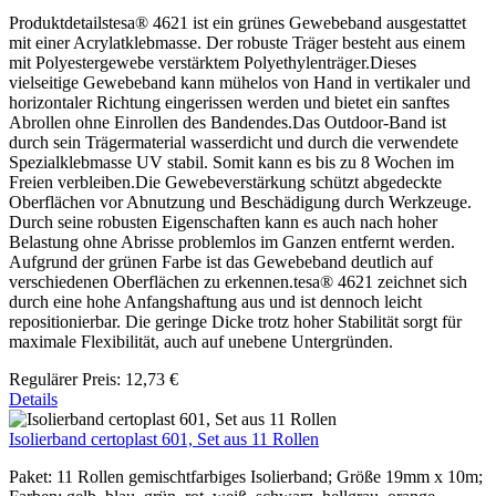
Produktdetailstesa® 4621 ist ein grünes Gewebeband ausgestattet
mit einer Acrylatklebmasse. Der robuste Träger besteht aus einem
mit Polyestergewebe verstärktem Polyethylenträger.Dieses
vielseitige Gewebeband kann mühelos von Hand in vertikaler und
horizontaler Richtung eingerissen werden und bietet ein sanftes
Abrollen ohne Einrollen des Bandendes.Das Outdoor-Band ist
durch sein Trägermaterial wasserdicht und durch die verwendete
Spezialklebmasse UV stabil. Somit kann es bis zu 8 Wochen im
Freien verbleiben.Die Gewebeverstärkung schützt abgedeckte
Oberflächen vor Abnutzung und Beschädigung durch Werkzeuge.
Durch seine robusten Eigenschaften kann es auch nach hoher
Belastung ohne Abrisse problemlos im Ganzen entfernt werden.
Aufgrund der grünen Farbe ist das Gewebeband deutlich auf
verschiedenen Oberflächen zu erkennen.tesa® 4621 zeichnet sich
durch eine hohe Anfangshaftung aus und ist dennoch leicht
repositionierbar. Die geringe Dicke trotz hoher Stabilität sorgt für
maximale Flexibilität, auch auf unebene Untergründen.
Regulärer Preis:
12,73 €
Details
Isolierband certoplast 601, Set aus 11 Rollen
Paket: 11 Rollen gemischtfarbiges Isolierband; Größe 19mm x 10m;