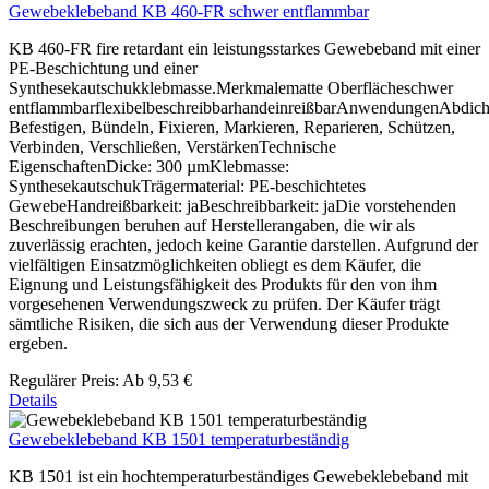
Gewebeklebeband KB 460-FR schwer entflammbar
KB 460-FR fire retardant ein leistungsstarkes Gewebeband mit einer
PE-Beschichtung und einer
Synthesekautschukklebmasse.Merkmalematte Oberflächeschwer
entflammbarflexibelbeschreibbarhandeinreißbarAnwendungenAbdich
Befestigen, Bündeln, Fixieren, Markieren, Reparieren, Schützen,
Verbinden, Verschließen, VerstärkenTechnische
EigenschaftenDicke: 300 µmKlebmasse:
SynthesekautschukTrägermaterial: PE-beschichtetes
GewebeHandreißbarkeit: jaBeschreibbarkeit: jaDie vorstehenden
Beschreibungen beruhen auf Herstellerangaben, die wir als
zuverlässig erachten, jedoch keine Garantie darstellen. Aufgrund der
vielfältigen Einsatzmöglichkeiten obliegt es dem Käufer, die
Eignung und Leistungsfähigkeit des Produkts für den von ihm
vorgesehenen Verwendungszweck zu prüfen. Der Käufer trägt
sämtliche Risiken, die sich aus der Verwendung dieser Produkte
ergeben.
Regulärer Preis:
Ab
9,53 €
Details
Gewebeklebeband KB 1501 temperaturbeständig
KB 1501 ist ein hochtemperaturbeständiges Gewebeklebeband mit