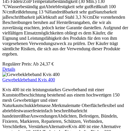
145 Fäden/Zoll²Temperaturbeständigkeit (30 MIn.) 130
°CWasserbeständig gutAbriebfestigkeit sehr gutReißkraft 100
N/cmReißdehnung 13 %Handreißbarkeit sehr gutStanzbarkeit
jaBeschriftbarkeit jaKlebkraft auf Stahl 3,3 N/cmDie vorstehenden
Beschreibungen beruhen auf Herstellerangaben, die wir als
zuverlässig erachten, jedoch keine Garantie darstellen. Aufgrund der
vielfältigen Einsatzmöglichkeiten obliegt es dem Käufer, die
Eignung und Leistungsfähigkeit des Produkts für den von ihm
vorgesehenen Verwendungszweck zu prüfen. Der Käufer trägt
sämtliche Risiken, die sich aus der Verwendung dieser Produkte
ergeben.
Regulärer Preis:
Ab
24,37 €
Details
Gewebeklebeband Kvis 400
Kvis 400 ist ein leistungsstarkes Gewebeband mit einer
Kunststoffbeschichtung bestehend aus einem hochwertigen 150
mesh Gewebeträger und einer
Naturkautschukklebmasse.Merkmalematte Oberflächeflexibel und
abriebfestwasserfesteinfach beschreibbarleicht
handeinreißbarAnwendungenAbdichten, Befestigen, Bündeln,
Fixieren, Markieren, Reparieren, Schützen, Verbinden,
Verschließen, VerstärkenAlternativeKvis 400 ist eine Alternative