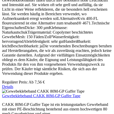
Gewebeklebebänder fallen durch ihre besonders hohe Leuchtkraft
und Intensität auf. Sie wirken oft sehr grell und auffällig, da sie
Licht in einer Weise reflektieren, die sie besonders hell erscheinen
lässt. Sie werden häufig in Bereichen verwendet, wo
Aufmerksamkeit erregt werden soll.AlternativeKvis 400-FL
floureszierend ist eine Alternative zum tesaband® 4671.Technische
EigenschaftenDicke: 300 µmKlebmasse:
NaturkautschukTrägermaterial: Copolymer beschichtetes
GewebeMesh: 150 Fäden/Zoll²Wasserfestigkeit:
hervorragendAbriebfestigkeit: sehr gutHandreißbarkeit:
leichtBeschreibbarkeit: jaDie vorstehenden Beschreibungen beruhen
auf Herstellerangaben, die wir als zuverlässig erachten, jedoch keine
Garantie darstellen. Aufgrund der vielfältigen Einsatzmöglichkeiten
obliegt es dem Käufer, die Eignung und Leistungsfähigkeit des
Produkts für den von ihm vorgesehenen Verwendungszweck zu
prüfen. Der Käufer trägt sämtliche Risiken, die sich aus der
Verwendung dieser Produkte ergeben.
Regulärer Preis:
Ab
7,56 €
Details
Gewebeklebeband CAKK 80M-GP Gaffer Tape
CAKK 80M-GP Gaffer Tape ist ein leistungsstarkes Gewebeband
mit einer PE-Beschichtung bestehend aus einem hochwertigen 80
mesh Gewebeträger und einer