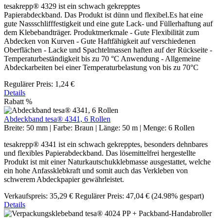
tesakrepp® 4329 ist ein schwach gekrepptes
Papierabdeckband. Das Produkt ist dünn und flexibel.Es hat eine
gute Nassschlifffestigkeit und eine gute Lack- und Füllerhaftung auf
dem Klebebandträger. Produktmerkmale - Gute Flexibilität zum
Abdecken von Kurven - Gute Haftfähigkeit auf verschiedenen
Oberflächen - Lacke und Spachtelmassen haften auf der Rückseite -
Temperaturbeständigkeit bis zu 70 °C Anwendung - Allgemeine
Abdeckarbeiten bei einer Temperaturbelastung von bis zu 70°C
Regulärer Preis:
1,24 €
Details
Rabatt
%
Abdeckband tesa® 4341, 6 Rollen
Breite:
50 mm
|
Farbe:
Braun
|
Länge:
50 m
|
Menge:
6 Rollen
tesakrepp® 4341 ist ein schwach gekrepptes, besonders dehnbares
und flexibles Papierabdeckband. Das lösemittelfrei hergestellte
Produkt ist mit einer Naturkautschukklebmasse ausgestattet, welche
ein hohe Anfassklebkraft und somit auch das Verkleben von
schwerem Abdeckpapier gewährleistet.
Verkaufspreis:
35,29 €
Regulärer Preis:
47,04 €
(24.98% gespart)
Details