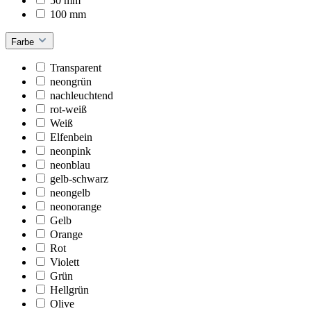
50 mm
100 mm
Farbe
Transparent
neongrün
nachleuchtend
rot-weiß
Weiß
Elfenbein
neonpink
neonblau
gelb-schwarz
neongelb
neonorange
Gelb
Orange
Rot
Violett
Grün
Hellgrün
Olive