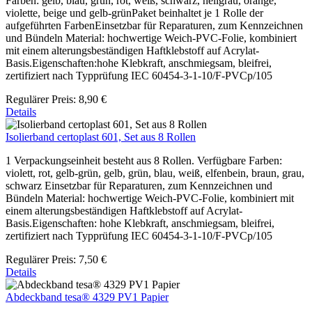
Farben: gelb, blau, grün, rot, weiß, schwarz, hellgrau, orange,
violette, beige und gelb-grünPaket beinhaltet je 1 Rolle der
aufgeführten FarbenEinsetzbar für Reparaturen, zum Kennzeichnen
und Bündeln Material: hochwertige Weich-PVC-Folie, kombiniert
mit einem alterungsbeständigen Haftklebstoff auf Acrylat-
Basis.Eigenschaften:hohe Klebkraft, anschmiegsam, bleifrei,
zertifiziert nach Typprüfung IEC 60454-3-1-10/F-PVCp/105
Regulärer Preis:
8,90 €
Details
Isolierband certoplast 601, Set aus 8 Rollen
1 Verpackungseinheit besteht aus 8 Rollen. Verfügbare Farben:
violett, rot, gelb-grün, gelb, grün, blau, weiß, elfenbein, braun, grau,
schwarz Einsetzbar für Reparaturen, zum Kennzeichnen und
Bündeln Material: hochwertige Weich-PVC-Folie, kombiniert mit
einem alterungsbeständigen Haftklebstoff auf Acrylat-
Basis.Eigenschaften: hohe Klebkraft, anschmiegsam, bleifrei,
zertifiziert nach Typprüfung IEC 60454-3-1-10/F-PVCp/105
Regulärer Preis:
7,50 €
Details
Abdeckband tesa® 4329 PV1 Papier