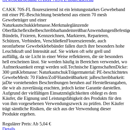
CAKK 70S-FL floureszierend ist ein leistungsstarkes Gewebeband
mit einer PE-Beschichtung bestehend aus einem 70 mesh
Gewebeträger und einer
Naturkautschukklebmasse.Merkmaleglänzende
OberflächeflexibelbeschreibbarhandeinreißbarAnwendungenBefestig
Bündeln, Fixieren, Kennzeichnen, Markieren, Reparieren,
Schützen, Verbinden, VerschließenFloureszierende, auch
neonfarbene Gewebeklebebänder fallen durch ihre besonders hohe
Leuchtkraft und Intensität auf. Sie wirken oft sehr grell und
auffällig, da sie Licht in einer Weise reflektieren, die sie besonders
hell erscheinen lässt. Sie werden häufig in Bereichen verwendet, wo
Aufmerksamkeit erregt werden soll.Technische EigenschaftenDicke:
300 µmKlebmasse: NaturkautschukTrägermaterial: PE-beschichtetes
GewebeMesh: 70 Fäden/Zoll²Handreißbarkeit: jaBeschreibbarkeit:
jaDie vorstehenden Beschreibungen beruhen auf Herstellerangaben,
die wir als zuverlässig erachten, jedoch keine Garantie darstellen.
Aufgrund der vielfältigen Einsatzmöglichkeiten obliegt es dem
Käufer, die Eignung und Leistungsfähigkeit des Produkts für den
von ihm vorgesehenen Verwendungszweck zu prüfen. Der Käufer
trägt sämtliche Risiken, die sich aus der Verwendung dieser
Produkte ergeben.
Regulärer Preis:
Ab
5,04 €
Details