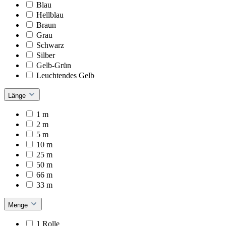
Blau
Hellblau
Braun
Grau
Schwarz
Silber
Gelb-Grün
Leuchtendes Gelb
Länge
1 m
2 m
5 m
10 m
25 m
50 m
66 m
33 m
Menge
1 Rolle