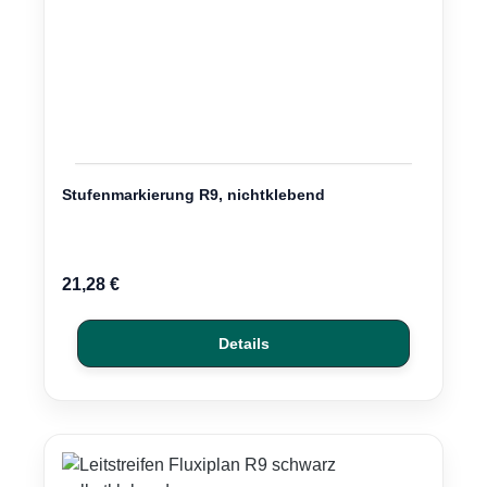
Stufenmarkierung R9, nichtklebend
Regulärer Preis:
21,28 €
Details