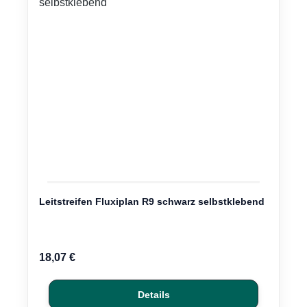
Leitstreifen Fluxiplan R9 schwarz selbstklebend
Regulärer Preis:
18,07 €
Details