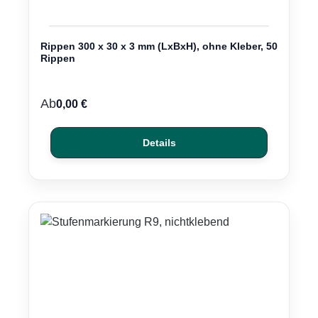
Rippen 300 x 30 x 3 mm (LxBxH), ohne Kleber, 50
Rippen
Regulärer Preis:
Ab
0,00 €
Details