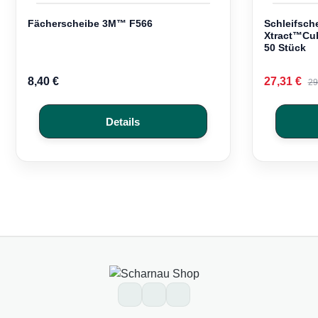
Fächerscheibe 3M™ F566
Schleifsc
Xtract™Cub
50 Stück
Regulärer Preis:
Verkaufsp
8,40 €
27,31 €
Re
29
Details