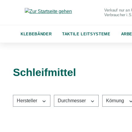
m Hauptinhalt springen
Zur Suche springen
Zur Hauptnavigation springen
Verkauf nur an 
Verbraucher
i.
KLEBEBÄNDER
TAKTILE LEITSYSTEME
ARBE
Schleifmittel
Hersteller
Durchmesser
Körnung