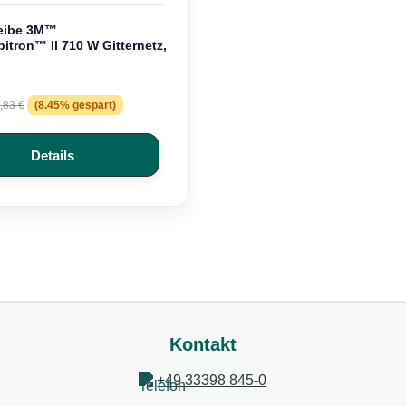
heibe 3M™
itron™ II 710 W Gitternetz,
reis:
gulärer Preis:
,83 €
(8.45% gespart)
Details
Kontakt
+49 33398 845-0