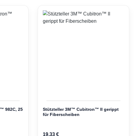
™ 982C, 25
Stützteller 3M™ Cubitron™ II gerippt
für Fiberscheiben
Regulärer Preis:
19,33 €