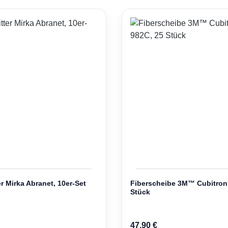
er Mirka Abranet, 10er-Set
Fiberscheibe 3M™ Cubitron
Stück
 Preis:
Regulärer Preis:
47,90 €