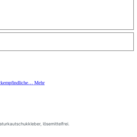
ruckempfindliche…
Mehr
rkautschukkleber, lösemittelfrei.