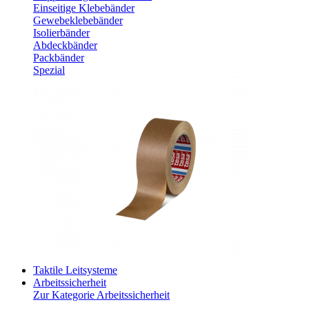
Einseitige Klebebänder
Gewebeklebebänder
Isolierbänder
Abdeckbänder
Packbänder
Spezial
Taktile Leitsysteme
Arbeitssicherheit
Zur Kategorie Arbeitssicherheit