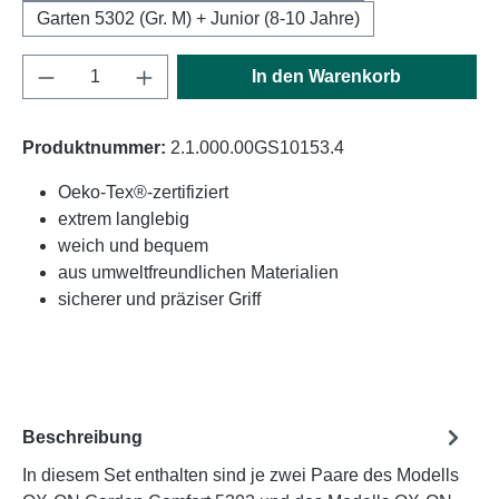
Garten 5302 (Gr. M) + Junior (8-10 Jahre)
Produkt Anzahl: Gib den gewünschten Wert e
In den Warenkorb
Produktnummer:
2.1.000.00GS10153.4
Oeko-Tex®-zertifiziert
extrem langlebig
weich und bequem
aus umweltfreundlichen Materialien
sicherer und präziser Griff
Beschreibung
In diesem Set enthalten sind je zwei Paare des Modells