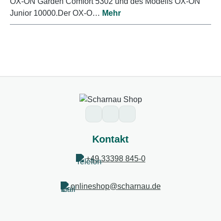
OX-ON Garden Comfort 5302 und des Modells OX-ON
Junior 10000.Der OX-O…
Mehr
Kontakt
+49 33398 845-0
onlineshop@scharnau.de