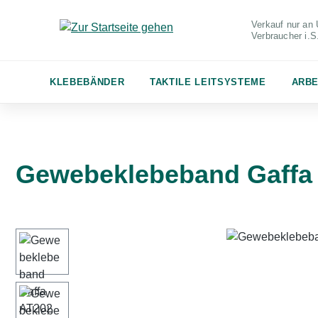
m Hauptinhalt springen
Zur Suche springen
Zur Hauptnavigation springen
Verkauf nur an 
Verbraucher
i.
KLEBEBÄNDER
TAKTILE LEITSYSTEME
ARBE
Gewebeklebeband Gaffa
Bildergalerie überspringen