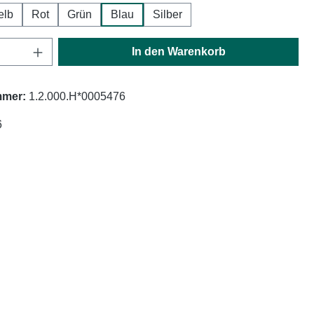
elb
Rot
Grün
Blau
Silber
Anzahl: Gib den gewünschten Wert ein oder
In den Warenkorb
mmer:
1.2.000.H*0005476
6