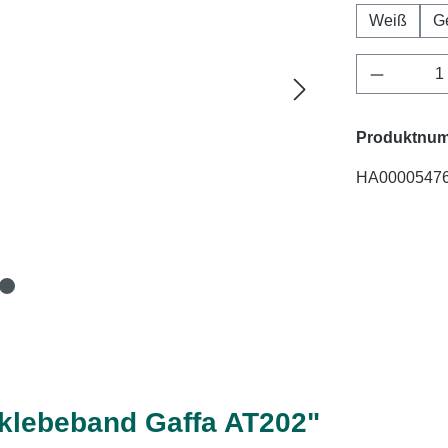
Weiß
G
Produkt 
Produktnu
HA0000547
klebeband Gaffa AT202"