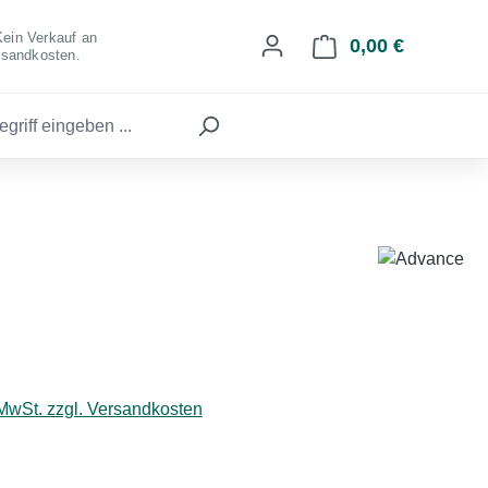
Kein Verkauf an
0,00 €
Warenkorb 
rsandkosten.
eis:
 MwSt. zzgl. Versandkosten
hlen