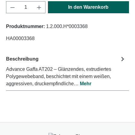
Produkt Anzahl: Gib den gewünschten Wert e
In den Warenkorb
Produktnummer:
1.2.000.H*0003368
HA00003368
Beschreibung
Advance Gaffa AT202 – Glänzendes, extrudiertes
Polygewebeband, beschichtet mit einem weißen,
aggressiven, druckempfindliche…
Mehr