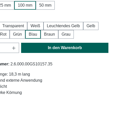
25 mm
100 mm
50 mm
hlen
Transparent
Weiß
Leuchtendes Gelb
Gelb
Rot
Grün
Blau
Braun
Grau
Anzahl: Gib den gewünschten Wert ein oder
In den Warenkorb
mmer:
2.6.000.00GS10157.35
nge: 18,3 m lang
 und externe Anwendung
icht
arke Körnung