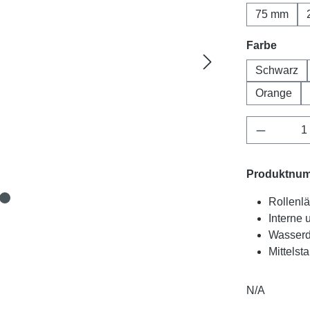
75 mm
auswä
Farbe
Schwarz
Orange
Produkt 
Produktnu
Rollenlä
Interne
Wasserd
Mittelst
N/A