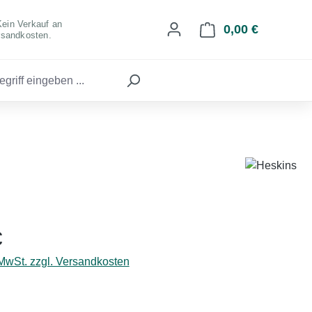
Kein Verkauf an
0,00 €
Warenkorb 
rsandkosten.
eis:
€
 MwSt. zzgl. Versandkosten
hlen