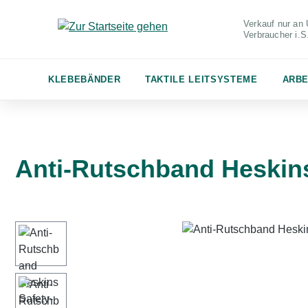
m Hauptinhalt springen
Zur Suche springen
Zur Hauptnavigation springen
Verkauf nur an 
Verbraucher
i.
KLEBEBÄNDER
TAKTILE LEITSYSTEME
ARBE
Anti-Rutschband Heskins
Bildergalerie überspringen